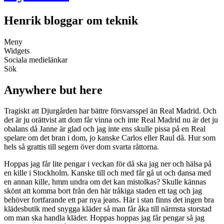
Henrik bloggar om teknik
Meny
Widgets
Sociala medielänkar
Sök
Anywhere but here
Tragiskt att Djurgården har bättre försvarsspel än Real Madrid. Och
det är ju orättvist att dom får vinna och inte Real Madrid nu är det ju
obalans då Janne är glad och jag inte ens skulle pissa på en Real
spelare om det bran i dom, jo kanske Carlos eller Raul då. Hur som
hels så grattis till segern över dom svarta råttorna.
Hoppas jag får lite pengar i veckan för då ska jag ner och hälsa på
en kille i Stockholm. Kanske till och med får gå ut och dansa med
en annan kille, hmm undra om det kan mistolkas? Skulle kännas
skönt att komma bort från den här tråkiga staden ett tag och jag
behöver fortfarande ett par nya jeans. Här i stan finns det ingen bra
klädesbutik med snygga kläder så man får åka till närmsta storstad
om man ska handla kläder. Hoppas hoppas jag får pengar så jag