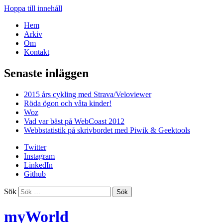
Hoppa till innehåll
Hem
Arkiv
Om
Kontakt
Senaste inläggen
2015 års cykling med Strava/Veloviewer
Röda ögon och våta kinder!
Woz
Vad var bäst på WebCoast 2012
Webbstatistik på skrivbordet med Piwik & Geektools
Twitter
Instagram
LinkedIn
Github
Sök
myWorld