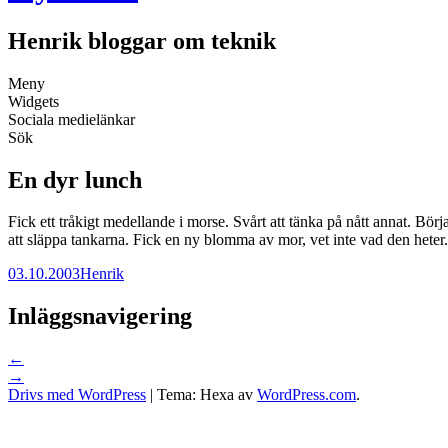
Henrik bloggar om teknik
Meny
Widgets
Sociala medielänkar
Sök
En dyr lunch
Fick ett tråkigt medellande i morse. Svårt att tänka på nått annat. Bö
att släppa tankarna. Fick en ny blomma av mor, vet inte vad den heter.
03.10.2003
Henrik
Inläggsnavigering
←
→
Drivs med WordPress
|
Tema: Hexa av
WordPress.com
.