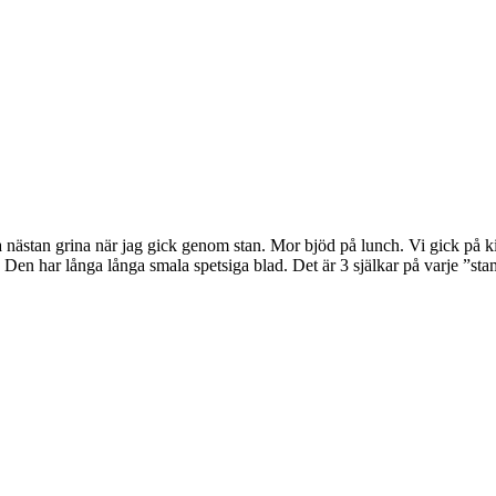
rja nästan grina när jag gick genom stan. Mor bjöd på lunch. Vi gick på 
 Den har långa långa smala spetsiga blad. Det är 3 själkar på varje ”st