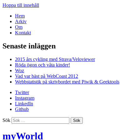
Hoppa till innehåll
Hem
Arkiv
Om
Kontakt
Senaste inläggen
2015 års cykling med Strava/Veloviewer
Röda ögon och våta kinder!
Woz
Vad var bäst på WebCoast 2012
Webbstatistik på skrivbordet med Piwik & Geektools
Twitter
Instagram
LinkedIn
Github
Sök
myWorld