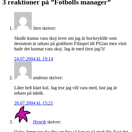
3 reaktioner på ”
Fotbolls manager
”
Sten
skriver:
Skulle kunna vara skoj även om jag är hockeykille som
dessutom är urkass på grabbens Fifaspel till PS2an men visst
hade det kunnat vara skoj. Jag är med (tror jag?)!
24.07.2004 kl. 19:14
andreas
skriver:
Låter helt klart kul. Jag tror jag vill vara med, fast jag är
urkass på taktik.
26.07.2004 kl. 15:21
Henrik
skriver:
Oaky, hmm jag ska fixa en liga så kan ni gå med där. Fast det