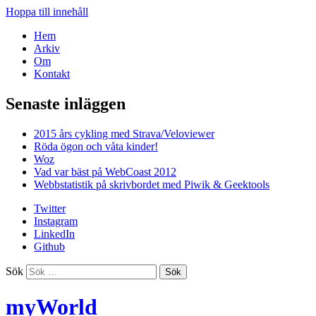
Hoppa till innehåll
Hem
Arkiv
Om
Kontakt
Senaste inläggen
2015 års cykling med Strava/Veloviewer
Röda ögon och våta kinder!
Woz
Vad var bäst på WebCoast 2012
Webbstatistik på skrivbordet med Piwik & Geektools
Twitter
Instagram
LinkedIn
Github
Sök
myWorld