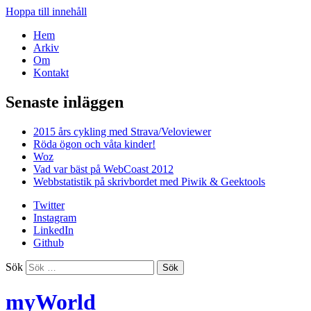
Hoppa till innehåll
Hem
Arkiv
Om
Kontakt
Senaste inläggen
2015 års cykling med Strava/Veloviewer
Röda ögon och våta kinder!
Woz
Vad var bäst på WebCoast 2012
Webbstatistik på skrivbordet med Piwik & Geektools
Twitter
Instagram
LinkedIn
Github
Sök
myWorld