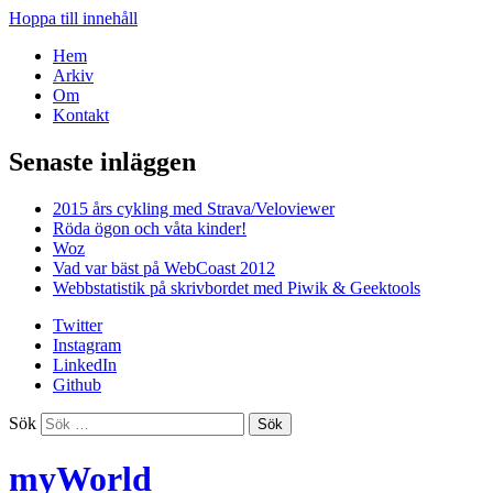
Hoppa till innehåll
Hem
Arkiv
Om
Kontakt
Senaste inläggen
2015 års cykling med Strava/Veloviewer
Röda ögon och våta kinder!
Woz
Vad var bäst på WebCoast 2012
Webbstatistik på skrivbordet med Piwik & Geektools
Twitter
Instagram
LinkedIn
Github
Sök
myWorld