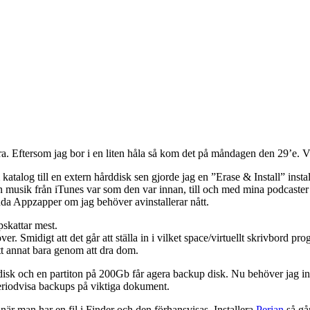
a. Eftersom jag bor i en liten håla så kom det på måndagen den 29’e. V
talog till en extern hårddisk sen gjorde jag en ”Erase & Install” insta
in musik från iTunes var som den var innan, till och med mina podcaster
nda Appzapper om jag behöver avinstallerar nått.
pskattar mest.
er. Smidigt att det går att ställa in i vilket space/virtuellt skrivbord 
 ett annat bara genom att dra dom.
sk och en partiton på 200Gb får agera backup disk. Nu behöver jag int
eriodvisa backups på viktiga dokument.
när man har en fil i Finder och den förhansvisas. Installera
Perian
så går