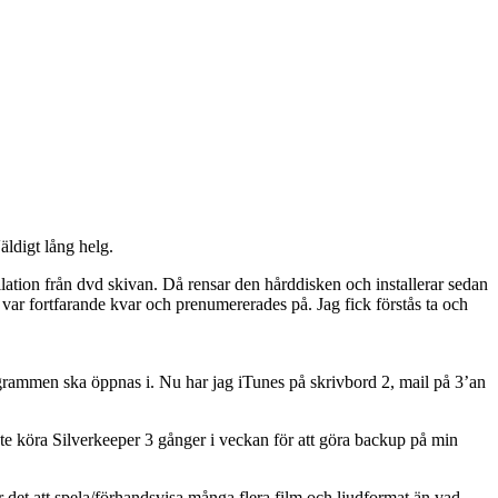
äldigt lång helg.
llation från dvd skivan. Då rensar den hårddisken och installerar sedan
 var fortfarande kvar och prenumererades på. Jag fick förstås ta och
programmen ska öppnas i. Nu har jag iTunes på skrivbord 2, mail på 3’an
e köra Silverkeeper 3 gånger i veckan för att göra backup på min
 det att spela/förhandsvisa många flera film och ljudformat än vad