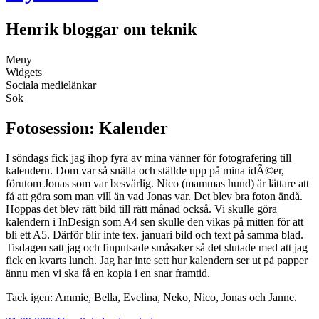
Henrik bloggar om teknik
Meny
Widgets
Sociala medielänkar
Sök
Fotosession: Kalender
I söndags fick jag ihop fyra av mina vänner för fotografering till
kalendern. Dom var så snälla och ställde upp på mina idÃ©er,
förutom Jonas som var besvärlig. Nico (mammas hund) är lättare att
få att göra som man vill än vad Jonas var. Det blev bra foton ändå.
Hoppas det blev rätt bild till rätt månad också. Vi skulle göra
kalendern i InDesign som A4 sen skulle den vikas på mitten för att
bli ett A5. Därför blir inte tex. januari bild och text på samma blad.
Tisdagen satt jag och finputsade småsaker så det slutade med att jag
fick en kvarts lunch. Jag har inte sett hur kalendern ser ut på papper
ännu men vi ska få en kopia i en snar framtid.
Tack igen: Ammie, Bella, Evelina, Neko, Nico, Jonas och Janne.