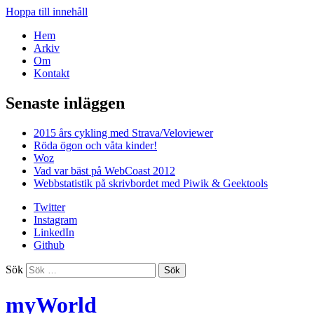
Hoppa till innehåll
Hem
Arkiv
Om
Kontakt
Senaste inläggen
2015 års cykling med Strava/Veloviewer
Röda ögon och våta kinder!
Woz
Vad var bäst på WebCoast 2012
Webbstatistik på skrivbordet med Piwik & Geektools
Twitter
Instagram
LinkedIn
Github
Sök
myWorld