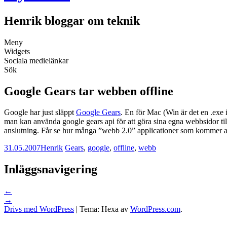
Henrik bloggar om teknik
Meny
Widgets
Sociala medielänkar
Sök
Google Gears tar webben offline
Google har just släppt
Google Gears
. En för Mac (Win är det en .exe 
man kan använda google gears api för att göra sina egna webbsidor til
anslutning. Får se hur många ”webb 2.0” applicationer som kommer at
31.05.2007
Henrik
Gears
,
google
,
offline
,
webb
Inläggsnavigering
←
→
Drivs med WordPress
|
Tema: Hexa av
WordPress.com
.