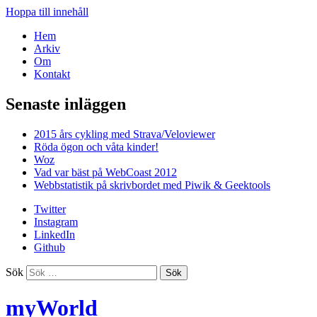
Hoppa till innehåll
Hem
Arkiv
Om
Kontakt
Senaste inläggen
2015 års cykling med Strava/Veloviewer
Röda ögon och våta kinder!
Woz
Vad var bäst på WebCoast 2012
Webbstatistik på skrivbordet med Piwik & Geektools
Twitter
Instagram
LinkedIn
Github
Sök
myWorld