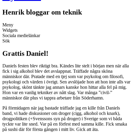
Henrik bloggar om teknik
Meny
Widgets
Sociala medielänkar
Sök
Grattis Daniel!
Daniels festen blev riktigt bra. Kändes lite stelt i början men när alla
fick i sig alkohol blev det avslappnat. Träffade några sköna
människor där. Pratade med en tjej som var psykolog om filosofi,
psykologi och värden i övrigt. Sen avslöjade hon att hon inte alls var
psykolog, skönt tänkte jag annars kanske hon hittar alla fel på mig.
Hon var en vanlig tekniker av nått slag. Var många ”civil-”
människor där plus vi tappra arbetare från Söderhamn.
På förmidagen när jag bastade träffade jag en kille från Daniels
band, vi hade diskusioner om droger (cigg, alkohol och knark),
drogpolitiken (+Svenssons syn på droger) i Sverige som vi båda
tyckte var lite sned. Var på en förfest med samma kille. Fick smaka
på sushi där för första gången i mitt liv. Gick att äta.