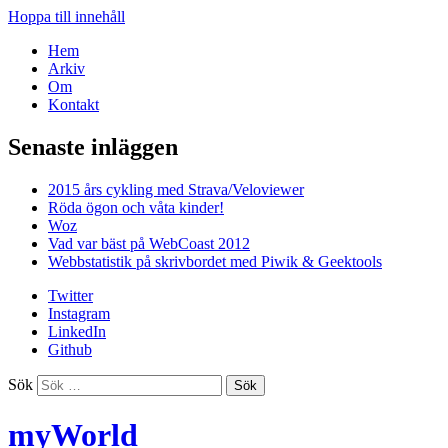
Hoppa till innehåll
Hem
Arkiv
Om
Kontakt
Senaste inläggen
2015 års cykling med Strava/Veloviewer
Röda ögon och våta kinder!
Woz
Vad var bäst på WebCoast 2012
Webbstatistik på skrivbordet med Piwik & Geektools
Twitter
Instagram
LinkedIn
Github
Sök
myWorld