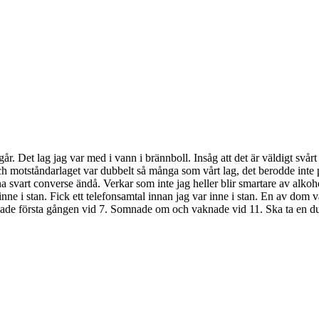
 igår. Det lag jag var med i vann i brännboll. Insåg att det är väldigt svår
h motståndarlaget var dubbelt så många som vårt lag, det berodde inte p
ina svart converse ändå. Verkar som inte jag heller blir smartare av alkoh
inne i stan. Fick ett telefonsamtal innan jag var inne i stan. En av dom v
nade första gången vid 7. Somnade om och vaknade vid 11. Ska ta en du