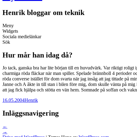
Henrik bloggar om teknik
Meny
Widgets
Sociala medielänkar
Sök
Hur mår han idag då?
Jo tack, ganska bra har lite början till en huvudvärk. Var riktigt roligt
charmiga röda fläckar när man spiller. Spelade brännboll 4 perioder oc
röda converse istället för dom svarta när jag insåg att jag tittade på m
Janne och A åkte in till stan i bilen före mig, dom skulle vänta på mig 
att jag fick hjälpa och stötta en vän hem. Somnade på soffan och vak
16.05.2004
Henrik
Inläggsnavigering
←
→