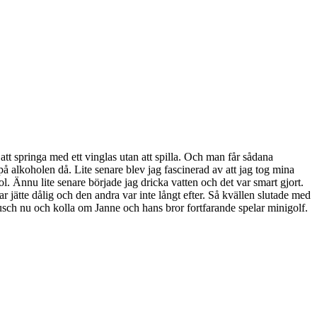
t att springa med ett vinglas utan att spilla. Och man får sådana
å alkoholen då. Lite senare blev jag fascinerad av att jag tog mina
ol. Ännu lite senare började jag dricka vatten och det var smart gjort.
ar jätte dålig och den andra var inte långt efter. Så kvällen slutade med
sch nu och kolla om Janne och hans bror fortfarande spelar minigolf.