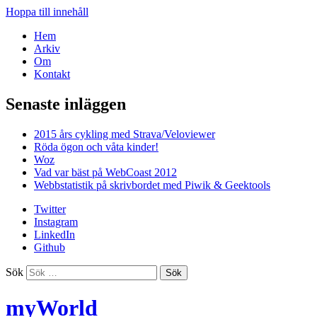
Hoppa till innehåll
Hem
Arkiv
Om
Kontakt
Senaste inläggen
2015 års cykling med Strava/Veloviewer
Röda ögon och våta kinder!
Woz
Vad var bäst på WebCoast 2012
Webbstatistik på skrivbordet med Piwik & Geektools
Twitter
Instagram
LinkedIn
Github
Sök
myWorld