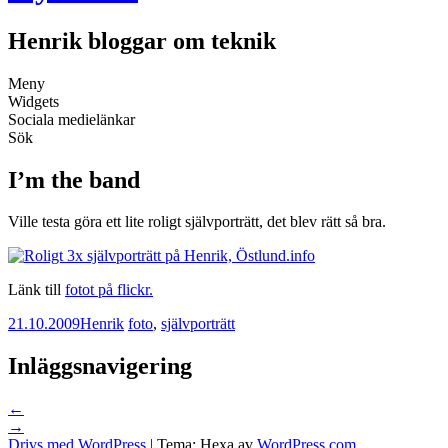
Henrik bloggar om teknik
Meny
Widgets
Sociala medielänkar
Sök
I’m the band
Ville testa göra ett lite roligt självporträtt, det blev rätt så bra.
Länk till
fotot på flickr.
21.10.2009
Henrik
foto
,
självporträtt
Inläggsnavigering
←
→
Drivs med WordPress
|
Tema: Hexa av
WordPress.com
.