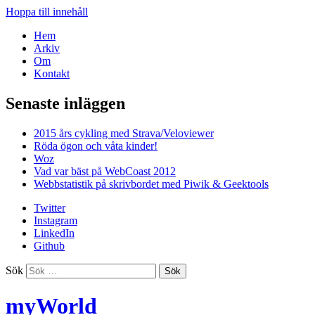
Hoppa till innehåll
Hem
Arkiv
Om
Kontakt
Senaste inläggen
2015 års cykling med Strava/Veloviewer
Röda ögon och våta kinder!
Woz
Vad var bäst på WebCoast 2012
Webbstatistik på skrivbordet med Piwik & Geektools
Twitter
Instagram
LinkedIn
Github
Sök
myWorld