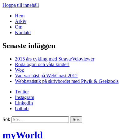
Hoppa till innehåll
Hem
Arkiv
Om
Kontakt
Senaste inläggen
2015 års cykling med Strava/Veloviewer
Röda ögon och våta kinder!
Woz
Vad var bäst på WebCoast 2012
Webbstatistik på skrivbordet med Piwik & Geektools
Twitter
Instagram
LinkedIn
Github
Sök
myWorld