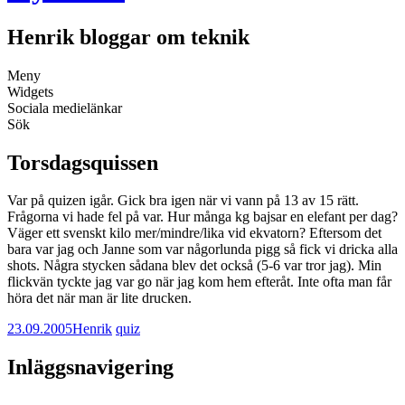
Henrik bloggar om teknik
Meny
Widgets
Sociala medielänkar
Sök
Torsdagsquissen
Var på quizen igår. Gick bra igen när vi vann på 13 av 15 rätt.
Frågorna vi hade fel på var. Hur många kg bajsar en elefant per dag?
Väger ett svenskt kilo mer/mindre/lika vid ekvatorn? Eftersom det
bara var jag och Janne som var någorlunda pigg så fick vi dricka alla
shots. Några stycken sådana blev det också (5-6 var tror jag). Min
flickvän tyckte jag var go när jag kom hem efteråt. Inte ofta man får
höra det när man är lite drucken.
23.09.2005
Henrik
quiz
Inläggsnavigering