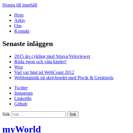
Hoppa till innehåll
Hem
Arkiv
Om
Kontakt
Senaste inläggen
2015 års cykling med Strava/Veloviewer
Röda ögon och våta kinder!
Woz
Vad var bäst på WebCoast 2012
Webbstatistik på skrivbordet med Piwik & Geektools
Twitter
Instagram
LinkedIn
Github
Sök
myWorld