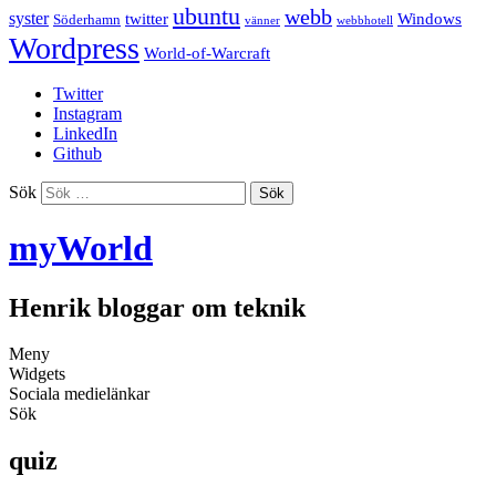
ubuntu
webb
syster
twitter
Windows
Söderhamn
vänner
webbhotell
Wordpress
World-of-Warcraft
Twitter
Instagram
LinkedIn
Github
Sök
myWorld
Henrik bloggar om teknik
Meny
Widgets
Sociala medielänkar
Sök
quiz