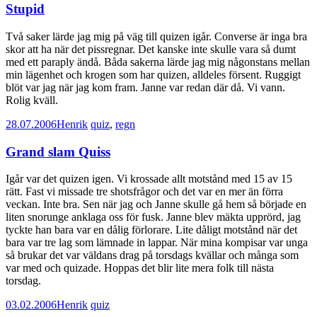
Stupid
Två saker lärde jag mig på väg till quizen igår. Converse är inga bra
skor att ha när det pissregnar. Det kanske inte skulle vara så dumt
med ett paraply ändå. Båda sakerna lärde jag mig någonstans mellan
min lägenhet och krogen som har quizen, alldeles försent. Ruggigt
blöt var jag när jag kom fram. Janne var redan där då. Vi vann.
Rolig kväll.
28.07.2006
Henrik
quiz
,
regn
Grand slam Quiss
Igår var det quizen igen. Vi krossade allt motstånd med 15 av 15
rätt. Fast vi missade tre shotsfrågor och det var en mer än förra
veckan. Inte bra. Sen när jag och Janne skulle gå hem så började en
liten snorunge anklaga oss för fusk. Janne blev mäkta upprörd, jag
tyckte han bara var en dålig förlorare. Lite dåligt motstånd när det
bara var tre lag som lämnade in lappar. När mina kompisar var unga
så brukar det var väldans drag på torsdags kvällar och många som
var med och quizade. Hoppas det blir lite mera folk till nästa
torsdag.
03.02.2006
Henrik
quiz