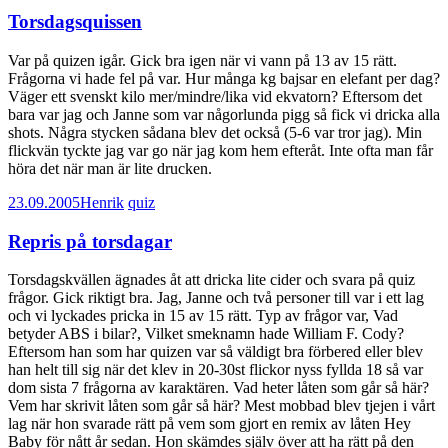
Torsdagsquissen
Var på quizen igår. Gick bra igen när vi vann på 13 av 15 rätt.
Frågorna vi hade fel på var. Hur många kg bajsar en elefant per dag?
Väger ett svenskt kilo mer/mindre/lika vid ekvatorn? Eftersom det
bara var jag och Janne som var någorlunda pigg så fick vi dricka alla
shots. Några stycken sådana blev det också (5-6 var tror jag). Min
flickvän tyckte jag var go när jag kom hem efteråt. Inte ofta man får
höra det när man är lite drucken.
23.09.2005
Henrik
quiz
Repris på torsdagar
Torsdagskvällen ägnades åt att dricka lite cider och svara på quiz
frågor. Gick riktigt bra. Jag, Janne och två personer till var i ett lag
och vi lyckades pricka in 15 av 15 rätt. Typ av frågor var, Vad
betyder ABS i bilar?, Vilket smeknamn hade William F. Cody?
Eftersom han som har quizen var så väldigt bra förbered eller blev
han helt till sig när det klev in 20-30st flickor nyss fyllda 18 så var
dom sista 7 frågorna av karaktären. Vad heter låten som går så här?
Vem har skrivit låten som går så här? Mest mobbad blev tjejen i vårt
lag när hon svarade rätt på vem som gjort en remix av låten Hey
Baby för nått år sedan. Hon skämdes själv över att ha rätt på den