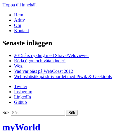
Hoppa till innehåll
Hem
Arkiv
Om
Kontakt
Senaste inläggen
2015 års cykling med Strava/Veloviewer
Röda ögon och våta kinder!
Woz
Vad var bäst på WebCoast 2012
Webbstatistik på skrivbordet med Piwik & Geektools
Twitter
Instagram
LinkedIn
Github
Sök
myWorld