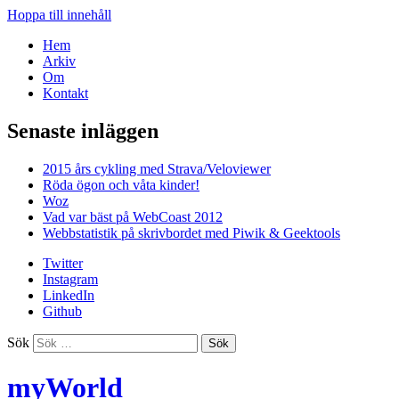
Hoppa till innehåll
Hem
Arkiv
Om
Kontakt
Senaste inläggen
2015 års cykling med Strava/Veloviewer
Röda ögon och våta kinder!
Woz
Vad var bäst på WebCoast 2012
Webbstatistik på skrivbordet med Piwik & Geektools
Twitter
Instagram
LinkedIn
Github
Sök
myWorld