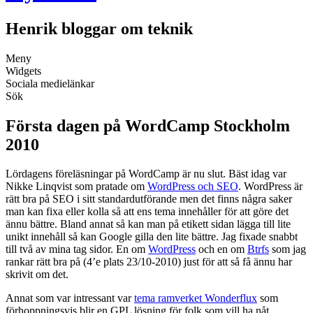
Henrik bloggar om teknik
Meny
Widgets
Sociala medielänkar
Sök
Första dagen på WordCamp Stockholm
2010
Lördagens föreläsningar på WordCamp är nu slut. Bäst idag var
Nikke Linqvist som pratade om
WordPress och SEO
. WordPress är
rätt bra på SEO i sitt standardutförande men det finns några saker
man kan fixa eller kolla så att ens tema innehåller för att göre det
ännu bättre. Bland annat så kan man på etikett sidan lägga till lite
unikt innehåll så kan Google gilla den lite bättre. Jag fixade snabbt
till två av mina tag sidor. En om
WordPress
och en om
Btrfs
som jag
rankar rätt bra på (4’e plats 23/10-2010) just för att så få ännu har
skrivit om det.
Annat som var intressant var
tema ramverket Wonderflux
som
förhoppningsvis blir en GPL lösning för folk som vill ha nåt