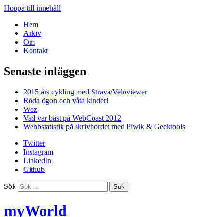
Hoppa till innehåll
Hem
Arkiv
Om
Kontakt
Senaste inläggen
2015 års cykling med Strava/Veloviewer
Röda ögon och våta kinder!
Woz
Vad var bäst på WebCoast 2012
Webbstatistik på skrivbordet med Piwik & Geektools
Twitter
Instagram
LinkedIn
Github
Sök
myWorld