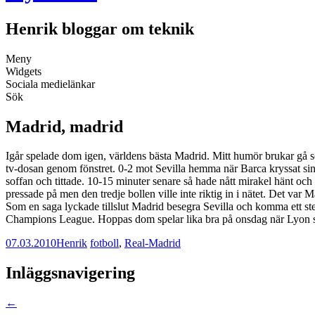
Henrik bloggar om teknik
Meny
Widgets
Sociala medielänkar
Sök
Madrid, madrid
Igår spelade dom igen, världens bästa Madrid. Mitt humör brukar gå so
tv-dosan genom fönstret. 0-2 mot Sevilla hemma när Barca kryssat sin ma
soffan och tittade. 10-15 minuter senare så hade nått mirakel hänt och 
pressade på men den tredje bollen ville inte riktig in i nätet. Det var 
Som en saga lyckade tillslut Madrid besegra Sevilla och komma ett st
Champions League. Hoppas dom spelar lika bra på onsdag när Lyon s
07.03.2010
Henrik
fotboll
,
Real-Madrid
Inläggsnavigering
←