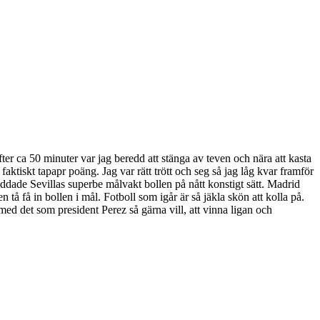
er ca 50 minuter var jag beredd att stänga av teven och nära att kasta
aktiskt tapapr poäng. Jag var rätt trött och seg så jag låg kvar framför
räddade Sevillas superbe målvakt bollen på nått konstigt sätt. Madrid
 tå få in bollen i mål. Fotboll som igår är så jäkla skön att kolla på.
d det som president Perez så gärna vill, att vinna ligan och