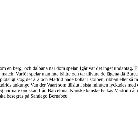
m en berg- och dalbana när dom spelar. Igår var det inget undantag. Eft
tch. Varför spelar man inte bättre och tar tillvara de lägena då Barca f
plötsligt stog det 2-2 och Madrid hade bollar i stolpen, ribban eller så 
Madrids ankunge Van der Vaart som tillslut i sista minuten lyckades med en
eg närmare ondskan från Barcelona. Kanske kanske lyckas Madrid i år me
ka besegras på Santiago Bernabéu.