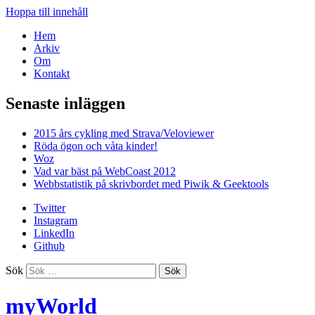
Hoppa till innehåll
Hem
Arkiv
Om
Kontakt
Senaste inläggen
2015 års cykling med Strava/Veloviewer
Röda ögon och våta kinder!
Woz
Vad var bäst på WebCoast 2012
Webbstatistik på skrivbordet med Piwik & Geektools
Twitter
Instagram
LinkedIn
Github
Sök
myWorld