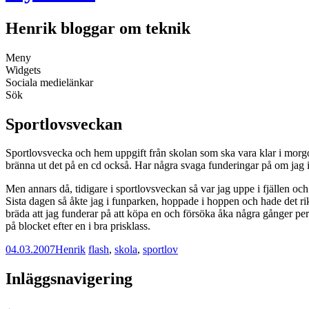
Henrik bloggar om teknik
Meny
Widgets
Sociala medielänkar
Sök
Sportlovsveckan
Sportlovsvecka och hem uppgift från skolan som ska vara klar i morgon.
bränna ut det på en cd också. Har några svaga funderingar på om jag in
Men annars då, tidigare i sportlovsveckan så var jag uppe i fjällen o
Sista dagen så åkte jag i funparken, hoppade i hoppen och hade det rikti
bräda att jag funderar på att köpa en och försöka åka några gånger per vi
på blocket efter en i bra prisklass.
04.03.2007
Henrik
flash
,
skola
,
sportlov
Inläggsnavigering
←