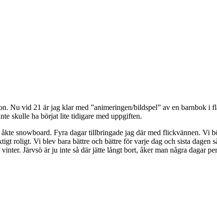
 Nu vid 21 är jag klar med ”animeringen/bildspel” av en barnbok i flash.
te skulle ha börjat lite tidigare med uppgiften.
ch åkte snowboard. Fyra dagar tillbringade jag där med flickvännen. Vi
gt roligt. Vi blev bara bättre och bättre för varje dag och sista dagen så
nter. Järvsö är ju inte så där jätte långt bort, åker man några dagar per v