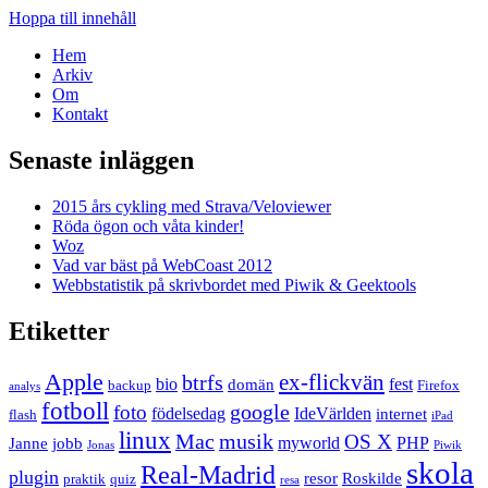
Hoppa till innehåll
Hem
Arkiv
Om
Kontakt
Senaste inläggen
2015 års cykling med Strava/Veloviewer
Röda ögon och våta kinder!
Woz
Vad var bäst på WebCoast 2012
Webbstatistik på skrivbordet med Piwik & Geektools
Etiketter
Apple
ex-flickvän
btrfs
bio
fest
domän
backup
Firefox
analys
fotboll
google
foto
födelsedag
IdeVärlden
internet
flash
iPad
linux
Mac
musik
OS X
myworld
PHP
Janne
jobb
Jonas
Piwik
skola
Real-Madrid
plugin
resor
Roskilde
praktik
quiz
resa