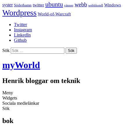
ubuntu
webb
syster
twitter
Windows
Söderhamn
vänner
webbhotell
Wordpress
World-of-Warcraft
Twitter
Instagram
LinkedIn
Github
Sök
myWorld
Henrik bloggar om teknik
Meny
Widgets
Sociala medielänkar
Sök
bok