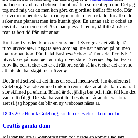
pratade om vad man behöver för att må bra som entreprenör. Det jag
tog med mig var att man kan göra en gjortlista istället för todo. Där
skriver man ner de saker man gjort under dagen istället för att se de
saker man planerat men inte hunnit gjort. En annan sak är också att
ens tid är som en cirkel. Ska man pressa in en ny tårtbit så måste
man ta bort tid från nått annat.
Runt om i världen blomstrar ruby men i Sverige är det väldigt få
ruby utvecklare. Enligt talaren som jag inte har namnet på nu men
jag tror han kom från IHM Business School så finns det fler .NET
utvecklare på hissingen än ruby utvecklare i Sverige. Jag har testar
ruby lite och tycker det är ett rätt bra språk så jag tycker det är synd
att inte det har slagit mer i Sverige.
Det är rätt schyst att det finns en social media/web (un)konferens i
Göteborg. Nackdelen med unkonferens stuket är att det kan vara rätt
stor skillnad på talarna. Ibland är det jäkligt bra och i nått fall kan det
vara rätt dåligt. Det ska ha varit fler besökare i år än det var förra
året så jag hoppas det blir en ny webcoast nästa år.
18.03.2012
Henrik
Göteborg
,
konferens
,
webb
1 kommentar
Grattis gamla dam
Igår var jag ute i Göteborgsnatten och firade en kompis jag lärt