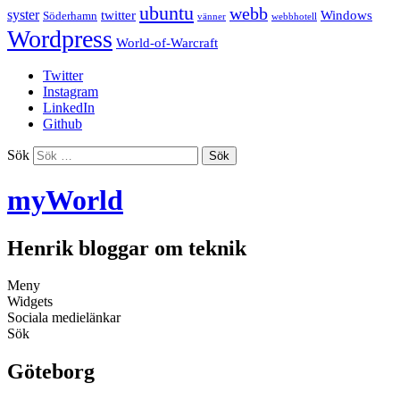
ubuntu
webb
syster
twitter
Windows
Söderhamn
vänner
webbhotell
Wordpress
World-of-Warcraft
Twitter
Instagram
LinkedIn
Github
Sök
myWorld
Henrik bloggar om teknik
Meny
Widgets
Sociala medielänkar
Sök
Göteborg