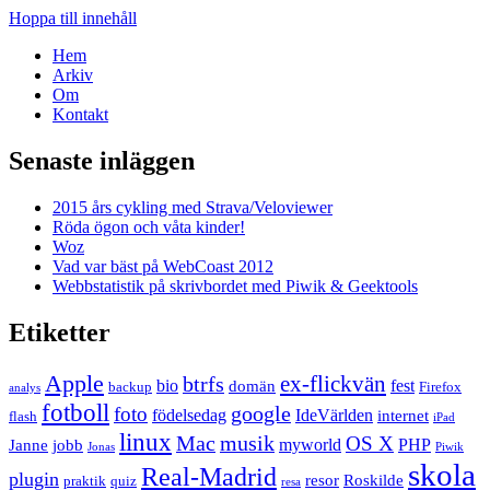
Hoppa till innehåll
Hem
Arkiv
Om
Kontakt
Senaste inläggen
2015 års cykling med Strava/Veloviewer
Röda ögon och våta kinder!
Woz
Vad var bäst på WebCoast 2012
Webbstatistik på skrivbordet med Piwik & Geektools
Etiketter
Apple
ex-flickvän
btrfs
bio
fest
domän
backup
Firefox
analys
fotboll
google
foto
födelsedag
IdeVärlden
internet
flash
iPad
linux
Mac
musik
OS X
myworld
PHP
Janne
jobb
Jonas
Piwik
skola
Real-Madrid
plugin
resor
Roskilde
praktik
quiz
resa