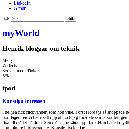
LinkedIn
Github
Sök
myWorld
Henrik bloggar om teknik
Meny
Widgets
Sociala medielänkar
Sök
ipod
Konstiga intressen
I helgen fick flickvännen som hon ville. Först i lördags så shoppade 
Söndagen när vi hade satt upp allt och jag försökte samla krafter igen 
fixa till måttet på dom. Sen måste jag sätta upp dom. Hon hade betydli
hon mindre intresserad av. Konstigt tyckte jag.