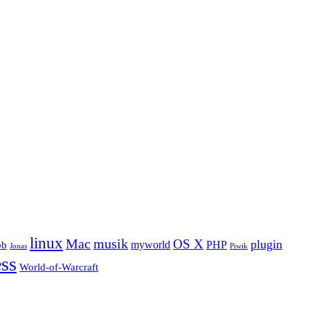
linux
Mac
musik
OS X
plugin
myworld
PHP
bb
Jonas
Piwik
ss
World-of-Warcraft