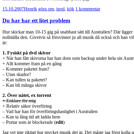
15.10.2007
Henrik
göra om
,
ipod
,
kök
1 kommentar
Du har har ett litet problem
Hur skickar man 10-15 gig på snabbast sätt till Australien? Där ligger
nollställa den. Givetvis så försvinner ju all musik då också och han vil
är:
1. Fysiskt på dvd skivor
+ När han fått skivorna har han dom som backup under hela sin Austra
+ Allt kommer fram på en gång
– Kommer paketet fram?
– Utan skador?
– Kan tullen ta paketet?
– Kan bli många skivor
2. Över nätet, ex torrent
+ Enklare för mig
+ Relativ säker överföring
– Vad har han för överföringshastighet i Australien
– Kan ta lång tid att ladda hem
– Portar som är blockerade (
edit
)
Jag vet inte riktigt hur mycket musik det är. Det måste jag först kolla