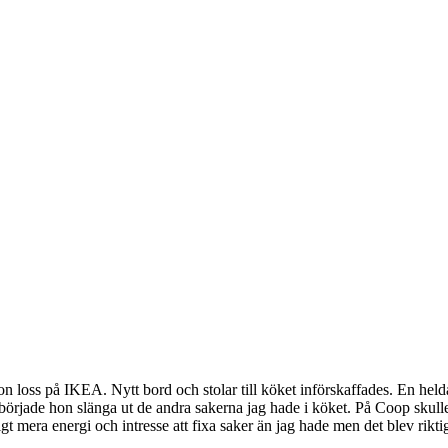
hon loss på IKEA. Nytt bord och stolar till köket införskaffades. En he
började hon slänga ut de andra sakerna jag hade i köket. På Coop skulle v
gt mera energi och intresse att fixa saker än jag hade men det blev rikt