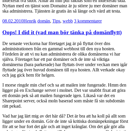
indexerat två sidor. Antar att min pdf räknas som en indexerad sida.
Nyttan med en tjänst som Domainz är ju större ju mer domäner man
ska administrera. Tjänsten är gratis än så länge och värd att testa.
08.02.2010
Henrik
domän
,
Tips
,
webb
3 kommentarer
Oops! I did it (vad man bör tänka på domänflytt)
De senaste veckorna har företaget jag är på flyttat över dns
administrationen från en gammal webhost till den nya hosten.
Fördelen är att vi nu kan administrera de olika domänerna vi har
själva. Företaget har ett par domäner och de inte så viktiga
domänerna (bara parkerade) har flyttats över under veckan men igår
flyttade jag över huvud domänen till nya hosten. Allt verkade okay
och jag gick hem för helgen.
I morse ringde min chef och sa att mailen inte fungerade. Hmm den
ligger på en Exchange server i molnet. Det var snabbt fixat att göra
ett domän pek så att mailen fungerade igen. Likaså var det en
Sharepoint server, också moln baserad som måste få sin subdomän
rätt pekad.
Vad har jag lärt mig av det här då? Det är bra att ha koll på allt som
ligger under en domän. Gör de inte så kritiska domänpekningar först
för att se hur fort det går och att inget krånglar. Om det går gör alla