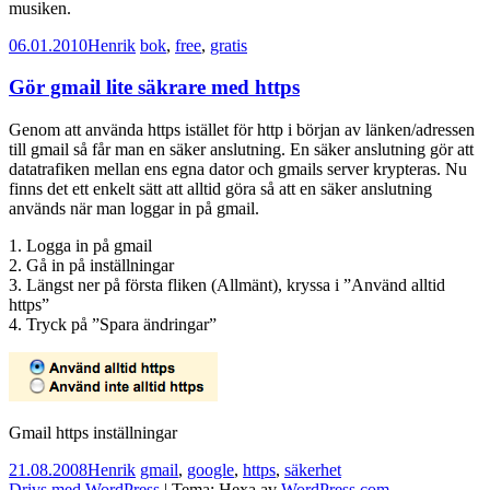
musiken.
06.01.2010
Henrik
bok
,
free
,
gratis
Gör gmail lite säkrare med https
Genom att använda https istället för http i början av länken/adressen
till gmail så får man en säker anslutning. En säker anslutning gör att
datatrafiken mellan ens egna dator och gmails server krypteras. Nu
finns det ett enkelt sätt att alltid göra så att en säker anslutning
används när man loggar in på gmail.
1. Logga in på gmail
2. Gå in på inställningar
3. Längst ner på första fliken (Allmänt), kryssa i ”Använd alltid
https”
4. Tryck på ”Spara ändringar”
Gmail https inställningar
21.08.2008
Henrik
gmail
,
google
,
https
,
säkerhet
Drivs med WordPress
|
Tema: Hexa av
WordPress.com
.