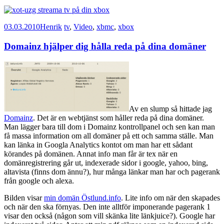
03.03.2010
Henrik
tv
,
Video
,
xbmc
,
xbox
Domainz hjälper dig hålla reda på dina domäner
Av en slump så hittade jag
Domainz
. Det är en webtjänst som håller reda på dina domäner.
Man lägger bara till dom i Domainz kontrollpanel och sen kan man
få massa information om all domäner på ett och samma ställe. Man
kan länka in Googla Analytics kontot om man har ett sådant
körandes på domänen. Annat info man får är tex när en
domänregistrering går ut, indexerade sidor i google, yahoo, bing,
altavista (finns dom ännu?), hur många länkar man har och pagerank
från google och alexa.
Bilden visar
min domän Östlund.info
. Lite info om när den skapades
och när den ska förnyas. Den inte alltför imponerande pagerank 1
visar den också (någon som vill skänka lite länkjuice?). Google har