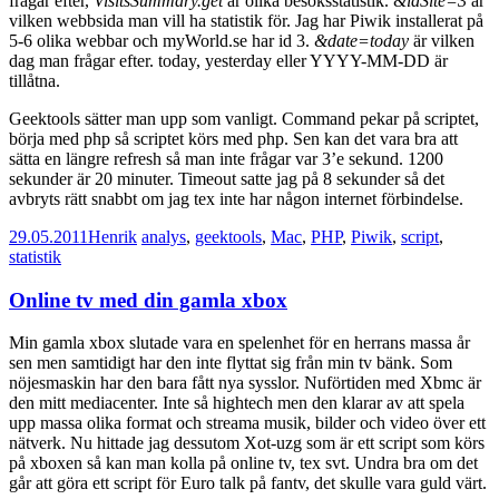
frågar efter,
VisitsSummary.get
är olika besöksstatistik.
&idSite=3
är
vilken webbsida man vill ha statistik för. Jag har Piwik installerat på
5-6 olika webbar och myWorld.se har id 3.
&date=today
är vilken
dag man frågar efter. today, yesterday eller YYYY-MM-DD är
tillåtna.
Geektools sätter man upp som vanligt. Command pekar på scriptet,
börja med php så scriptet körs med php. Sen kan det vara bra att
sätta en längre refresh så man inte frågar var 3’e sekund. 1200
sekunder är 20 minuter. Timeout satte jag på 8 sekunder så det
avbryts rätt snabbt om jag tex inte har någon internet förbindelse.
29.05.2011
Henrik
analys
,
geektools
,
Mac
,
PHP
,
Piwik
,
script
,
statistik
Online tv med din gamla xbox
Min gamla xbox slutade vara en spelenhet för en herrans massa år
sen men samtidigt har den inte flyttat sig från min tv bänk. Som
nöjesmaskin har den bara fått nya sysslor. Nuförtiden med Xbmc är
den mitt mediacenter. Inte så hightech men den klarar av att spela
upp massa olika format och streama musik, bilder och video över ett
nätverk. Nu hittade jag dessutom Xot-uzg som är ett script som körs
på xboxen så kan man kolla på online tv, tex svt. Undra bra om det
går att göra ett script för Euro talk på fantv, det skulle vara guld värt.