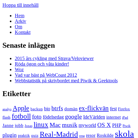
Hoppa till innehåll
Hem
Arkiv
Om
Kontakt
Senaste inläggen
2015 års cykling med Strava/Veloviewer
Röda ögon och våta kinder!
Woz
Vad var bäst på WebCoast 2012
Webbstatistik på skrivbordet med Piwik & Geektools
Etiketter
Apple
ex-flickvän
btrfs
bio
fest
domän
backup
Firefox
analys
fotboll
google
foto
födelsedag
IdeVärlden
internet
flash
iPad
linux
Mac
musik
OS X
myworld
PHP
Janne
jobb
Jonas
Piwik
skola
Real-Madrid
plugin
resor
Roskilde
praktik
quiz
resa