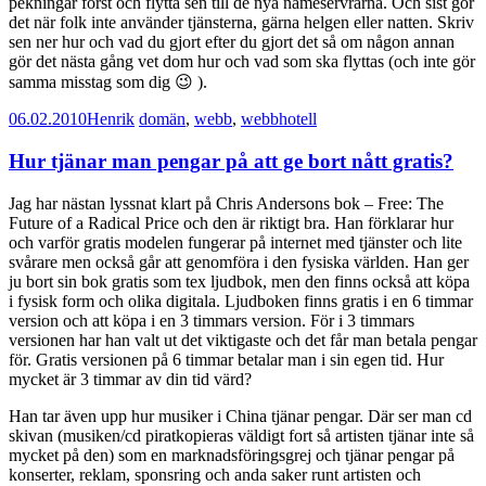
pekningar först och flytta sen till de nya nameservrarna. Och sist gör
det när folk inte använder tjänsterna, gärna helgen eller natten. Skriv
sen ner hur och vad du gjort efter du gjort det så om någon annan
gör det nästa gång vet dom hur och vad som ska flyttas (och inte gör
samma misstag som dig 😉 ).
06.02.2010
Henrik
domän
,
webb
,
webbhotell
Hur tjänar man pengar på att ge bort nått gratis?
Jag har nästan lyssnat klart på Chris Andersons bok – Free: The
Future of a Radical Price och den är riktigt bra. Han förklarar hur
och varför gratis modelen fungerar på internet med tjänster och lite
svårare men också går att genomföra i den fysiska världen. Han ger
ju bort sin bok gratis som tex ljudbok, men den finns också att köpa
i fysisk form och olika digitala. Ljudboken finns gratis i en 6 timmar
version och att köpa i en 3 timmars version. För i 3 timmars
versionen har han valt ut det viktigaste och det får man betala pengar
för. Gratis versionen på 6 timmar betalar man i sin egen tid. Hur
mycket är 3 timmar av din tid värd?
Han tar även upp hur musiker i China tjänar pengar. Där ser man cd
skivan (musiken/cd piratkopieras väldigt fort så artisten tjänar inte så
mycket på den) som en marknadsföringsgrej och tjänar pengar på
konserter, reklam, sponsring och anda saker runt artisten och