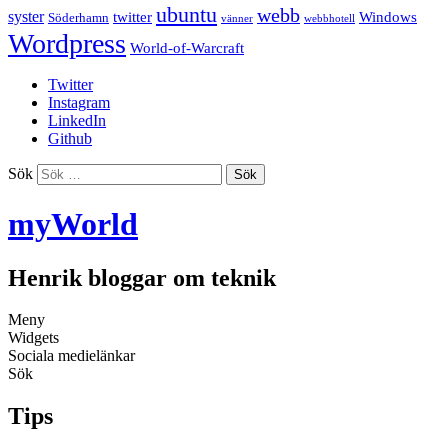
ubuntu
webb
syster
twitter
Windows
Söderhamn
vänner
webbhotell
Wordpress
World-of-Warcraft
Twitter
Instagram
LinkedIn
Github
Sök
myWorld
Henrik bloggar om teknik
Meny
Widgets
Sociala medielänkar
Sök
Tips