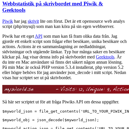
Webbstatistik på skrivbordet med Piwik &
Geektools
Piwik
har jag
skrivit
lite om förut. Det är ett opensource web analys
script (php/mysql) som man kan köra på sin egen webbserver.
Piwik har ett eget
API
som man kan få fram olika data från. Jag
gjorde ett enkelt script som frågar efter besökare, unika besökare och
actions. Actions är en sammanslagning av nedladdningar,
sidvisningar och utgående länkar. Typ hur många saker en besökare
klickar på. Jag visar denna info på skrivbordet med
Geektools
. Är
du inte en Mac användare så finns det säkert någon annan lösning.
På min Mac är också PHP version 5.3.4 installerat, php version 5.2
eller högre behövs för jag använder json_decode i mitt script. Nedan
visas hur scriptet ser ut på skrivbordet.
Så här ser scriptet ut för att fråga Piwiks API om dessa uppgifter.
$myworld_json = file_get_contents('URL_TO_YOUR_PIWIK_IN
$myworld_obj = json_decode($myworld_json);

$myworld_action_json = file_get_contents('URL_TO_YOUR_P